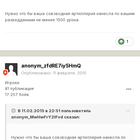
защиталось?
Нужно что бы ваша совзводная артиллерия нанесла по вашим
разведданным не менее 1500 урона.
1
anonym_zfdRE7iy5HmQ
Опубликовано:
11 февраля, 2015
Игроки
81 публикация
17 257 боёв
В 11.02.2015 в 22:51 пользователь
anonym_MwHwFrY2lFvd
сказал:
Нужно что бы ваша совзводная артиллерия нанесла по