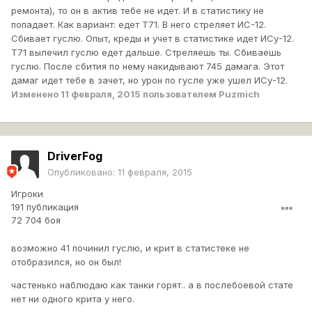
ремонта), то он в актив тебе не идет. И в статистику не
попадает. Как вариант: едет Т71. В него стреляет ИС-12.
Сбивает гуслю. Опыт, креды и учет в статистике идет ИСу-12.
Т71 вылечил гуслю едет дальше. Стреляешь ты. Сбиваешь
гуслю. После сбития по нему накидывают 745 дамага. Этот
дамаг идет тебе в зачет, но урон по гусле уже ушел ИСу-12.
Изменено
11 февраля, 2015
пользователем Puzmich
DriverFog
Опубликовано:
11 февраля, 2015
Игроки
191 публикация
72 704 боя
возможно 41 починил гуслю, и крит в статистеке не
отобразился, но он был!
частенько наблюдаю как танки горят.. а в послебоевой стате
нет ни одного крита у него.