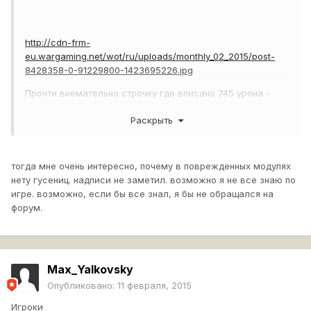
http://cdn-frm-
eu.wargaming.net/wot/ru/uploads/monthly_02_2015/post-
8428358-0-91229800-1423695226.jpg
Прочти внемательно строчку где вписано 745 урона -
там написано не урон по разведданым а урон по сбитой
Раскрыть
гусле.
13к боев, а о игре понятий 0
тогда мне очень интересно, почему в поврежденных модулях
нету гусениц. надписи не заметил. возможно я не все знаю по
игре. возможно, если бы все знал, я бы не обращался на
форум.
Max_Yalkovsky
Опубликовано:
11 февраля, 2015
Игроки