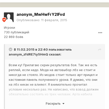
anonym_MwHwFrY2lFvd
Опубликовано:
11 февраля, 2015
Игроки
730 публикаций
22 869 боёв
В 11.02.2015 в 22:40 пользователь
anonym_zfdRE7iy5HmQ
сказал:
Всем ку! Прилагаю скрин результатов боя. Так же есть
реплей, если надо. Мода на автовыбор лбз не стоит и
никогда не стояло. Из модов стоит только арт прицел и
кастомная панель полученного урона. Я думаю, что они
на лбз никак не влияют. Я внимательно прочитал
условие несколько раз. Не написано, что взвод должен
обязательно состоять из трех человек. Арта набила
больше 1000 урона, я насветил больше 1500 урона. Да, в
Раскрыть
конце меня убили, но выжить в бою, это не обязательное
условие. Пожалуйста, подскажите, почему не