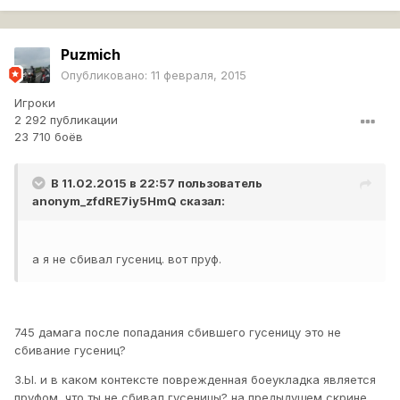
Puzmich
Опубликовано:
11 февраля, 2015
Игроки
2 292 публикации
23 710 боёв
В 11.02.2015 в 22:57 пользователь
anonym_zfdRE7iy5HmQ
сказал:
а я не сбивал гусениц. вот пруф.
745 дамага после попадания сбившего гусеницу это не
сбивание гусениц?
З.Ы. и в каком контексте поврежденная боеукладка является
пруфом, что ты не сбивал гусеницы? на предыдущем скрине