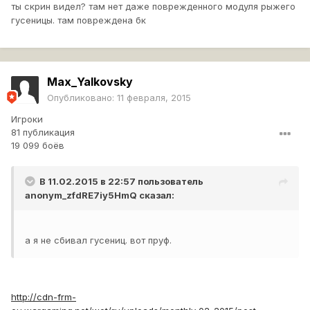
ты скрин видел? там нет даже поврежденного модуля рыжего
гусеницы. там повреждена бк
Max_Yalkovsky
Опубликовано:
11 февраля, 2015
Игроки
81 публикация
19 099 боёв
В 11.02.2015 в 22:57 пользователь
anonym_zfdRE7iy5HmQ
сказал:
а я не сбивал гусениц. вот пруф.
http://cdn-frm-