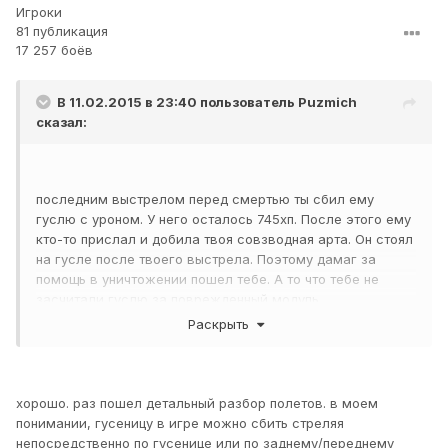
Игроки
81 публикация
17 257 боёв
В 11.02.2015 в 23:40 пользователь
Puzmich
сказал:
последним выстрелом перед смертью ты сбил ему
гуслю с уроном. У него осталось 745хп. После этого ему
кто-то прислал и добила твоя совзводная арта. Он стоял
на гусле после твоего выстрела. Поэтому дамаг за
помощь в уничтожении пошел тебе. А то что тебе не
засчитали гуслю за поврежденный модуль
подтверждает то, что первый раз ему гуслю сбила арта.
Раскрыть
хорошо. раз пошел детальный разбор полетов. в моем
понимании, гусеницу в игре можно сбить стреляя
непосредственно по гусенице или по заднему/переднему