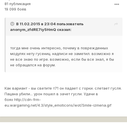
81 публикация
19 099 боёв
В 11.02.2015 в 23:04 пользователь
anonym_zfdRE7iy5HmQ
сказал:
тогда мне очень интересно, почему в поврежденных
модулях нету гусениц. надписи не заметил. возможно я
не все знаю по игре. возможно, если бы все знал, я бы
не обращался на форум.
Как вариант - вы светите т71 он падает с горки. слетает гусля.
Пацана убили... урон пошел в зачет гусли. Удачи в
боях
http://cdn-frm-
eu.wargaming.net/4.3/style_emoticons/wot/Smile-izmena.gif