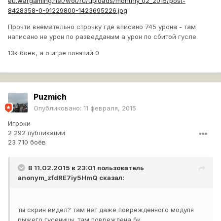
eu.wargaming.net/wot/ru/uploads/monthly_02_2015/post-
8428358-0-91229800-1423695226.jpg
Прочти внемательно строчку где вписано 745 урона - там
написано не урон по разведданым а урон по сбитой гусле.
13к боев, а о игре понятий 0
Puzmich
Опубликовано:
11 февраля, 2015
Игроки
2 292 публикации
23 710 боёв
В 11.02.2015 в 23:01 пользователь
anonym_zfdRE7iy5HmQ
сказал:
ты скрин видел? там нет даже поврежденного модуля
рыжего гусеницы. там повреждена бк