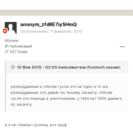
anonym_zfdRE7iy5HmQ
Опубликовано:
11 февраля, 2015
Игроки
81 публикация
17 257 боёв
12 Фев 2015 - 02:55 пользователь Puzmich сказал:
разведданные и сбитая гусля это не одно и то же.
разведданные это дамаг по твоему засвету. сбитая
гусля это помощь в уничтожении. у тебя нет 1500 дамага
по засвету
а я не сбивал гусениц. вот пруф.