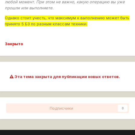
любой момент. При этом не важно, какую операцию вы уже
прошли или выполняете.
Что будет с лбз на арте для штуг4, если сначала
получить т-28концепт? Не хотелось бы потерять прогресс
Однако стоит учесть, что максимум к выполнению может быть
для лбз, как это было у соклановца.
принято 5 БЗ по разным классам техники.
Закрыто
Эта тема закрыта для публикации новых ответов.
Подписчики
0
Перейти к списку тем