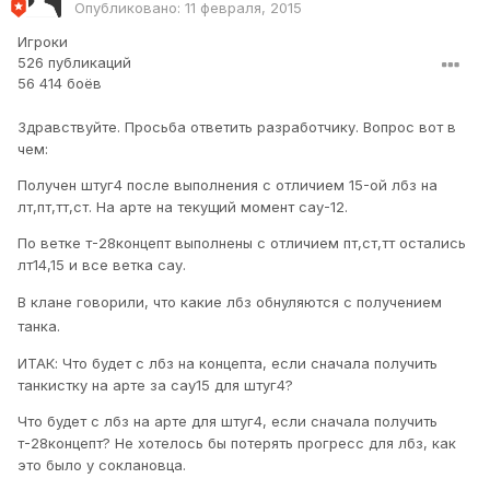
Опубликовано:
11 февраля, 2015
Игроки
526 публикаций
56 414 боёв
Здравствуйте. Просьба ответить разработчику. Вопрос вот в
чем:
Получен штуг4 после выполнения с отличием 15-ой лбз на
лт,пт,тт,ст. На арте на текущий момент сау-12.
По ветке т-28концепт выполнены с отличием пт,ст,тт остались
лт14,15 и все ветка сау.
В клане говорили, что какие лбз обнуляются с получением
танка.
ИТАК: Что будет с лбз на концепта, если сначала получить
танкистку на арте за сау15 для штуг4?
Что будет с лбз на арте для штуг4, если сначала получить
т-28концепт? Не хотелось бы потерять прогресс для лбз, как
это было у соклановца.