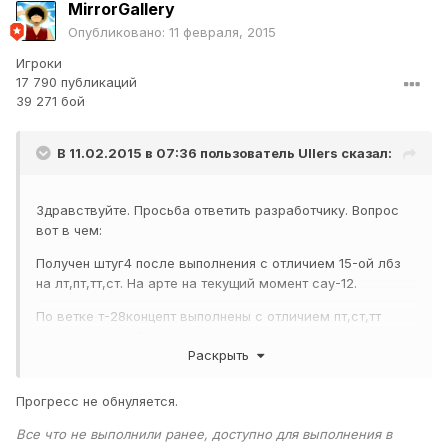
MirrorGallery
Опубликовано:
11 февраля, 2015
Игроки
17 790 публикаций
39 271 бой
В 11.02.2015 в 07:36 пользователь
Ullers
сказал:
Здравствуйте. Просьба ответить разработчику. Вопрос
вот в чем:
Получен штуг4 после выполнения с отличием 15-ой лбз
на лт,пт,тт,ст. На арте на текущий момент сау-12.
По ветке т-28концепт выполнены с отличием пт,ст,тт
остались лт14,15 и все ветка сау.
Раскрыть
В клане говорили, что какие лбз обнуляются с
получением танка.
Прогресс не обнуляется.
ИТАК: Что будет с лбз на концепта, если сначала
Все что не выполнили ранее, доступно для выполнения в
получить танкистку на арте за сау15 для штуг4?