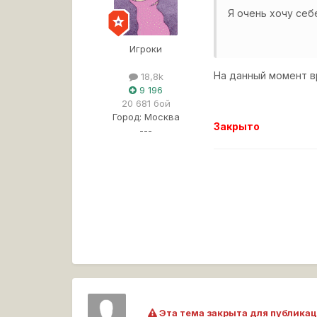
Я очень хочу себ
Игроки
На данный момент в
18,8k
9 196
20 681 бой
Город:
Москва
Закрыто
---
Эта тема закрыта для публикац