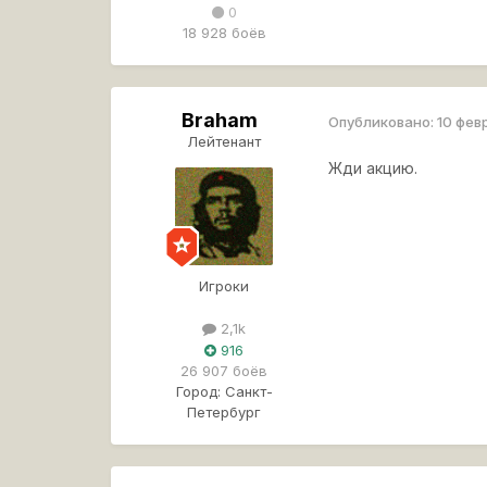
0
18 928 боёв
Braham
Опубликовано:
10 фев
Лейтенант
Жди акцию.
Игроки
2,1k
916
26 907 боёв
Город:
Санкт-
Петербург