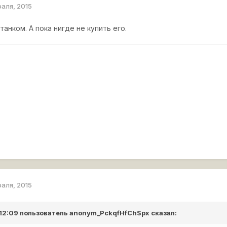
раля, 2015
танком. А пока нигде не купить его.
раля, 2015
 12:09 пользователь
anonym_PckqfHfChSpx
сказал: