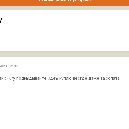
y
раля, 2015
ианк Fury подкыдывайте идеъ куплю весгде даже за золата