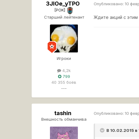
3JIOe_yTPO
Опубликовано:
10 фев
[POK]
Старший лейтенант
Ждите акций с этим 
Игроки
4,2k
799
40 355 боёв
---
tashin
Опубликовано:
10 фев
Внешность обманчива
В 10.02.2015 в