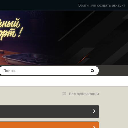
Войти
или
создать аккаунт
Все публикации