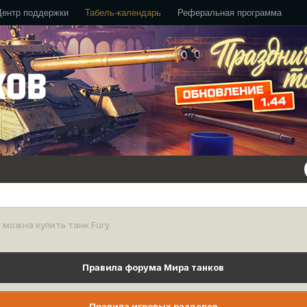
Центр поддержки
Табель-календарь
Реферальная программа
 можна купить танк Fury
Правила форума Мира танков
Правила игровых разделов