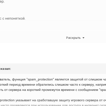
ер.
с с непоняткой.
ыкинуло из игры вот с такой табличкой.
http://cdn-frm-eu.wargam
Раскрыть
00-1423511530_thumb.jpg
ченным боевым чатом
http://cdn-frm-eu.wargaming.net/wot/ru/upl
31_thumb.jpg
(есть все последние реплеи), тобишь спамить в бо
сказал:
атель, функция "spam_protection" является защитой от слишком ч
роткий период времени обратились слишком часто к серверу, наприме
ть от сервера на короткий промежуток времени с сообщением "spam
otection указывает на сработавшую защиту игрового сервера от очен
часто проявляется при использовании для доступа в интернет сете