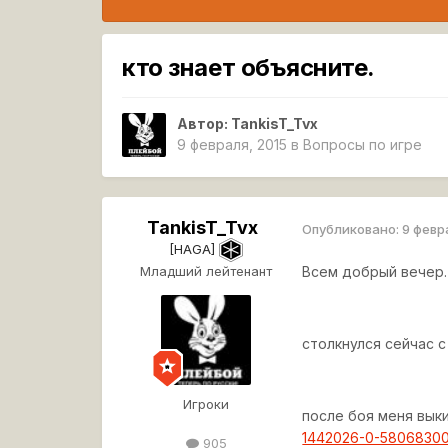
кто знает объясните.
Автор:
TankisT_Tvx
9 февраля, 2015
в
Вопросы по игре
TankisT_Tvx
Опубликовано:
9 февр
[HAGA]
Младший лейтенант
Всем добрый вечер.
столкнулся сейчас с
Игроки
после боя меня выки
1442026-0-58068300-
905