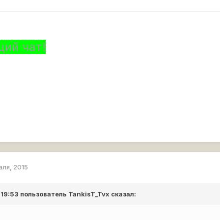
щий чат!
аля, 2015
 19:53 пользователь
TankisT_Tvx
сказал: