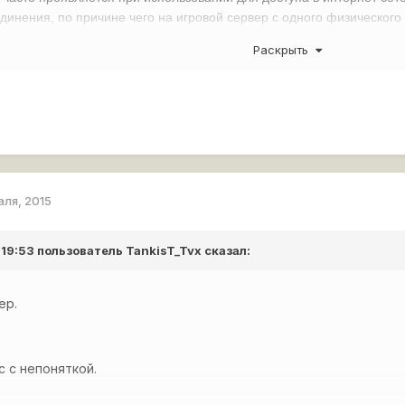
единения, по причине чего на игровой сервер с одного физическог
нение, которые сервер воспринимает как атаку.
Раскрыть
аля, 2015
 19:53 пользователь
TankisT_Tvx
сказал:
ер.
с с непоняткой.