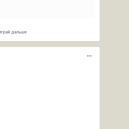
ing.net/wot/ru/uploads/monthly_02_2015/post-
 играй дальше
oads/monthly_02_2015/post-1442026-0-
ю никак не мог.