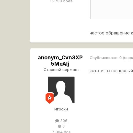
15 780 боёв
после боя меня в
1442026-0-580683
частое обращение к 
я играю с отклю
61407400-14235115
anonym_Cvn3XP
Опубликовано:
9 февр
5MeAIj
Старший сержант
кстати ты не первы
Вопрос, что это?
Игроки
306
0
7 004 боя