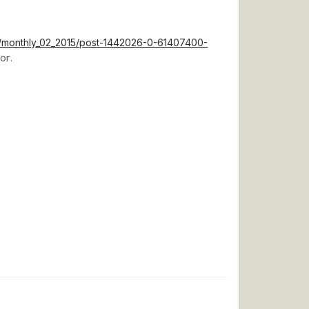
ds/monthly_02_2015/post-1442026-0-61407400-
ог.