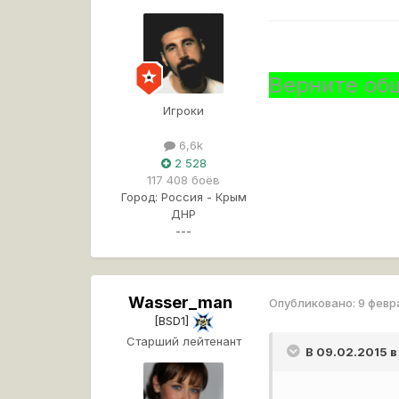
Верните об
Игроки
6,6k
2 528
117 408 боёв
Город:
Россия - Крым
ДНР
---
Wasser_man
Опубликовано:
9 февр
[BSD1]
Старший лейтенант
В 09.02.2015 в