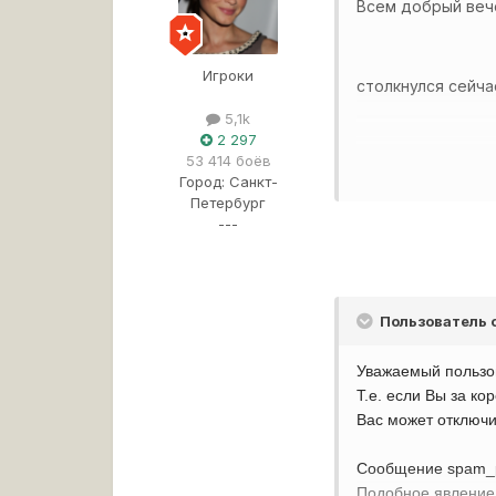
Всем добрый веч
Игроки
столкнулся сейча
5,1k
2 297
53 414 боёв
после боя меня в
Город:
Санкт-
1442026-0-580683
Петербург
---
я играю с отклю
61407400-14235115
Пользователь 
Уважаемый пользов
Т.е. если Вы за ко
Вопрос, что это?
Вас может отключи
Сообщение spam_pr
Подобное явление 