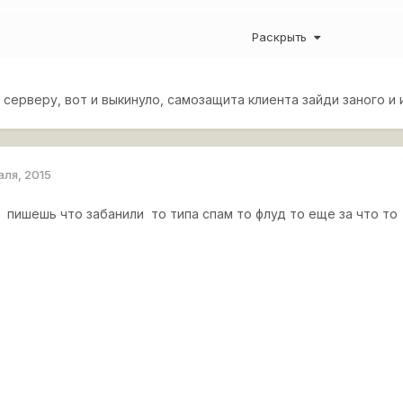
ыкинуло из игры вот с такой табличкой.
http://cdn-frm-eu.wargam
Раскрыть
00-1423511530_thumb.jpg
серверу, вот и выкинуло, самозащита клиента зайди заного и
ченным боевым чатом
http://cdn-frm-eu.wargaming.net/wot/ru/upl
31_thumb.jpg
(есть все последние реплеи), тобишь спамить в бо
аля, 2015
й пишешь что забанили то типа спам то флуд то еще за что то