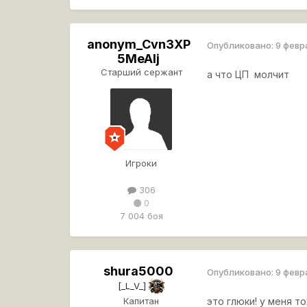
anonym_Cvn3XP
Опубликовано:
9 февр
5MeAIj
Старший сержант
а что ЦП молчит
Игроки
306
0
7 004 боя
shura5000
Опубликовано:
9 февр
[_L_V_]
Капитан
это глюки! у меня т