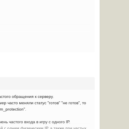
ing.net/wot/ru/uploads/monthly_02_2015/post-
oads/monthly_02_2015/post-1442026-0-
ю никак не мог.
астого обращения к серверу.
р часто меняли статус "готов" "не готов", то
_protection".
ь частого входа в игру с одного IP.
й с одним физическим IP, а также при частых