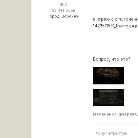
0
39 414 боёв
Город:
Воронеж
я играю с отключен
1423511531_thumb.jpg
Вопрос, что это?
Изменено
9 февраля
Хочу четвертую!