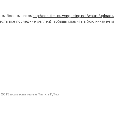
ным боевым чатом
http://cdn-frm-eu.wargaming.net/wot/ru/uploa
(есть все последние реплеи), тобишь спамить в бою никак не м
, 2015
пользователем TankisT_Tvx