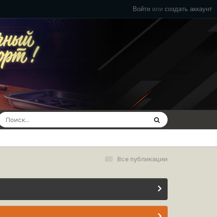
Войти
или
создать аккаунт
Все публикации