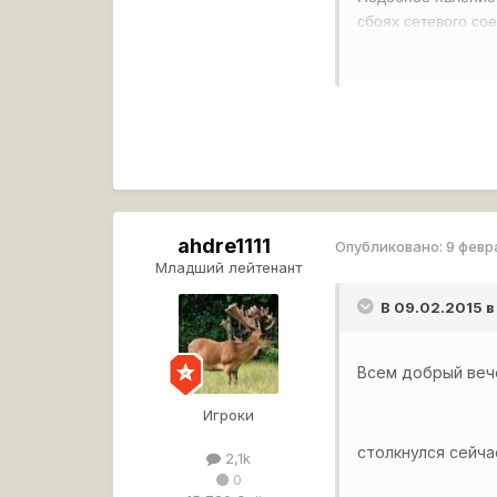
сбоях сетевого со
запросов на соеди
ahdre1111
Опубликовано:
9 февр
Младший лейтенант
В 09.02.2015 в
Всем добрый веч
Игроки
столкнулся сейча
2,1k
0