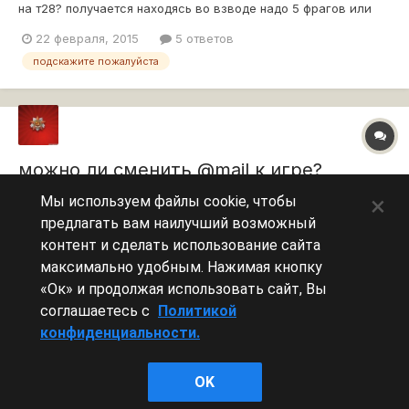
на т28? получается находясь во взводе надо 5 фрагов или
исправили этот баг??
22 февраля, 2015
5 ответов
подскажите пожалуйста
можно ли сменить @mail к игре?
тема добавил
al_al_
в
Вопросы по игре
×
Мы используем файлы cookie, чтобы
предлагать вам наилучший возможный
можно или нет?
контент и сделать использование сайта
29 июня, 2013
7 ответов
подскажите пожалуйста
максимально удобным. Нажимая кнопку
«Ок» и продолжая использовать сайт, Вы
соглашаетесь с
Политикой
конфиденциальности.
Леста Игры
OK
Powered by Invision Community